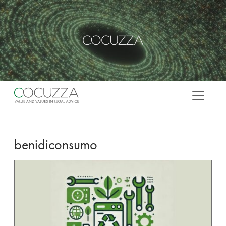
Vai al contenuto
COCUZZA
benidiconsumo